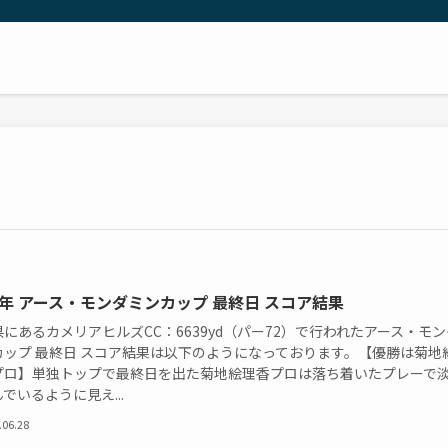
21年 アース・モンダミンカップ 最終日 スコア結果
にあるカメリアヒルズCC：6639yd（パー72）で行われたアース・モン
カップ 最終日 スコア結果は以下のようになっております。【優勝は菊地
プロ】単独トップで最終日を出た菊地絵理香プロは落ち着いたプレーで
でいるように見え...
.06.28