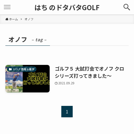
はち のドタバタGOLF
ホーム
オノフ
オノフ
– tag –
ゴルフ５ 大試打会でオノフ クロ
GOLF 情報 & 雑学
シリーズ打ってきました～
2021.09.29
1