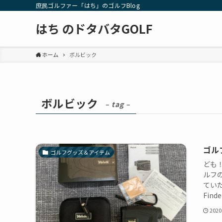
庶民ゴルファー「はち」のゴルフBlog
はち のドタバタGOLF
ホーム
ボルビック
ボルビック
– tag –
ゴルフ
ゴルフグッズ＆アイテム
ども
ルフの
ていた
Find
2020