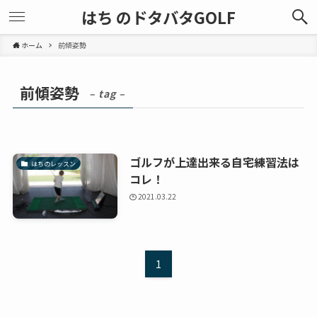
はち のドタバタGOLF
ホーム
前傾姿勢
前傾姿勢
– tag –
ゴルフが上達出来る自宅練習法は
はちのレッスン
コレ！
2021.03.22
1