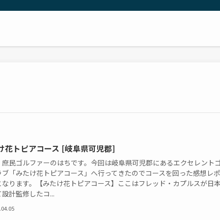
け花トピアコース [岐阜県可児郡]
！庶民ゴルファーのはちです。今回は岐阜県可児郡にあるエクセレント
ラブ「みたけ花トピアコース」へ行ってきたのでコースを回った感想レ
となります。【みたけ花トピアコース】ここはフレッド・カプルスが日
設計監修したコ...
.04.05