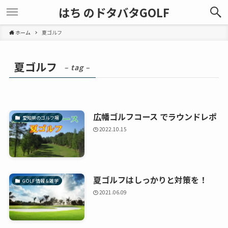
はち のドタバタGOLF
ホーム
夏ゴルフ
夏ゴルフ
– tag –
広幡ゴルフコース でラウンドレポ
愛知県のゴルフ場
2022.10.15
夏ゴルフはしっかりと対策を！
GOLF 情報 & 雑学
2021.06.09