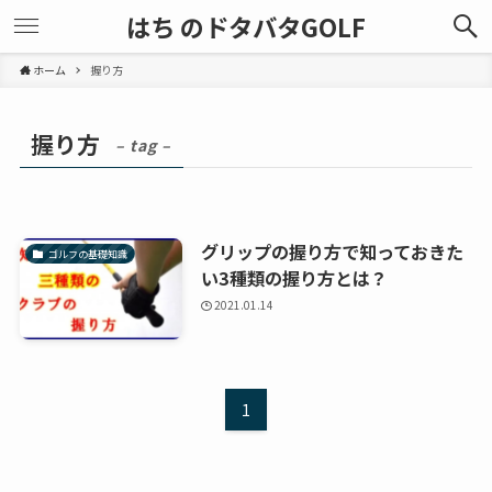
はち のドタバタGOLF
ホーム
握り方
握り方
– tag –
グリップの握り方で知っておきた
ゴルフの基礎知識
い3種類の握り方とは？
2021.01.14
1