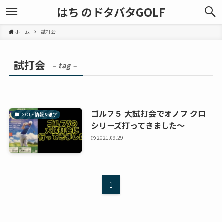
はち のドタバタGOLF
ホーム
試打会
試打会
– tag –
ゴルフ５ 大試打会でオノフ クロ
GOLF 情報 & 雑学
シリーズ打ってきました～
2021.09.29
1