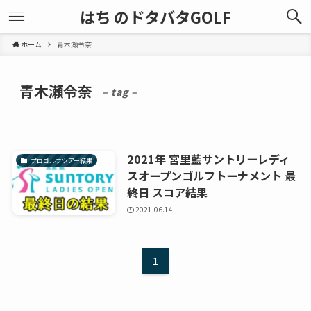
はち のドタバタGOLF
ホーム
青木瀬令奈
青木瀬令奈
– tag –
2021年 宮里藍サントリーレディ
プロゴルフツアー結果
スオープンゴルフトーナメント 最
終日 スコア結果
2021.06.14
1