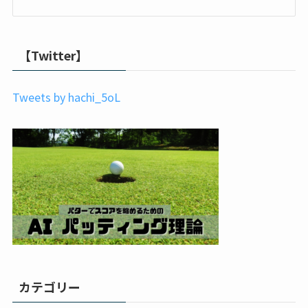
【Twitter】
Tweets by hachi_5oL
カテゴリー