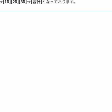
R][2R][3R]→[合計]
となっております。