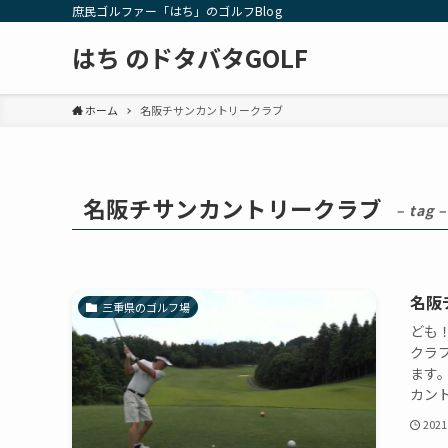
庶民ゴルファー「はち」のゴルフBlog
はち のドタバタGOLF
ホーム
名阪チサンカントリークラブ
名阪チサンカントリークラブ
– tag –
名阪
三重県のゴルフ場
ども
クラ
ます
カント
2021