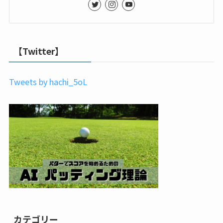
【Twitter】
Tweets by hachi_5oL
カテゴリー