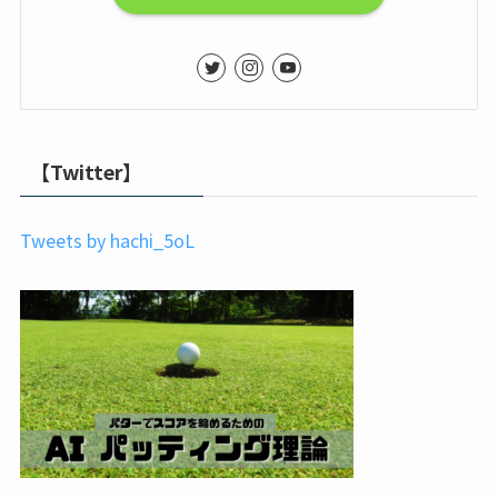
【Twitter】
Tweets by hachi_5oL