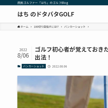
庶民ゴルファー「はち」のゴルフBlog
はち のドタバタGOLF
ホーム
100切り目指すには!?
バンカーショット
ゴルフ初心者が覚えておき
2022
8/06
出法！
バンカーショット
2022.08.06