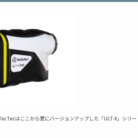
cTecTecはここから更にバージョンアップした「ULT-X」シリー
。