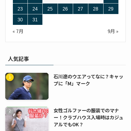
23
24
25
26
27
28
29
30
31
« 7月
9月 »
人気記事
石川遼のウエアってなに？キャッ
プに「M」マーク
女性ゴルファーの服装でのマナ
ー！クラブハウス入場時はカジュ
アルでもOK？