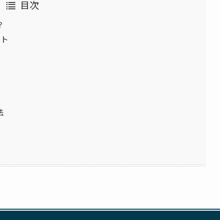
目次
？
ント
法