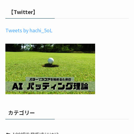
【Twitter】
Tweets by hachi_5oL
カテゴリー